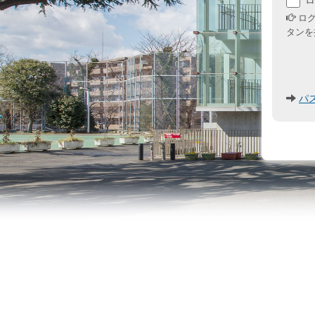
ロ
ログ
タンを
パ